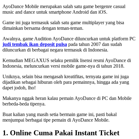
AyoDance Mobile merupakan salah satu game bergenre casual
music and dance untuk smartphone Android dan iOS.
Game ini juga termasuk salah satu game multiplayer yang bisa
dimainkan bersama dengan teman-teman.
Awalnya, game Audition AyoDance diluncurkan untuk platform PC
judi tembak ikan deposit pulsa
pada tahun 2007 dan sudah
diluncurkan di berbagai negara termasuk di Indonesia.
Kemudian MEGAXUS selaku pemilik lisensi resmi AyoDance di
Indonesia, meluncurkan versi mobile game-nya di tahun 2018.
Uniknya, selain bisa mengasah kreatifitas, ternyata game ini juga
dijadikan sebagai hiburan oleh para pemainnya, hingga ada yang
dapet jodoh, lho!
Makanya nggak heran kalau pemain AyoDance di PC dan Mobile
berbeda-beda tipenya.
Buat kalian yang masih setia bermain game ini, pasti bakal
menjumpai berbagai tipe pemain di AyoDance Mobile.
1. Online Cuma Pakai Instant Ticket